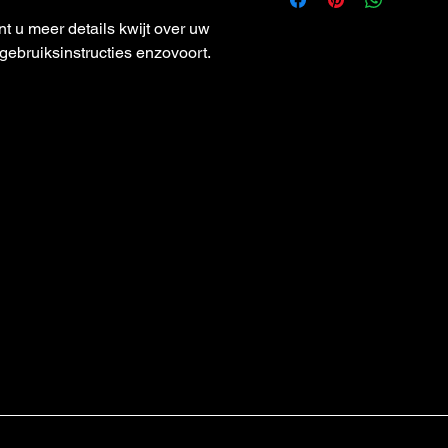
en met een gerust hart bij 
kosten. Heldere regels zorge
nt u meer details kwijt over uw 
vertrouwen en met een gerus
 gebruiksinstructies enzovoort.