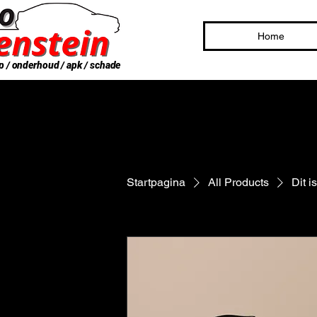
Home
p / onderhoud / apk / schade
Startpagina
All Products
Dit i